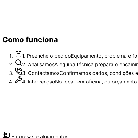
Como funciona
1
.
Preenche o pedido
Equipamento, problema e fo
2
.
Analisamos
A equipa técnica prepara o encami
3
.
Contactamos
Confirmamos dados, condições e
4
.
Intervenção
No local, em oficina, ou orçamento
Empresas e alojamentos