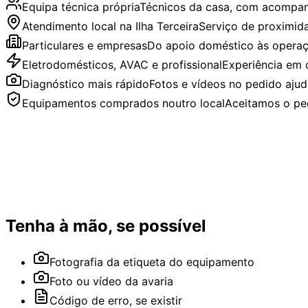
Equipa técnica própria
Técnicos da casa, com acompa
Atendimento local na Ilha Terceira
Serviço de proximid
Particulares e empresas
Do apoio doméstico às operaçõ
Eletrodomésticos, AVAC e profissional
Experiência em c
Diagnóstico mais rápido
Fotos e vídeos no pedido ajud
Equipamentos comprados noutro local
Aceitamos o ped
Tenha à mão, se possível
Fotografia da etiqueta do equipamento
Foto ou vídeo da avaria
Código de erro, se existir