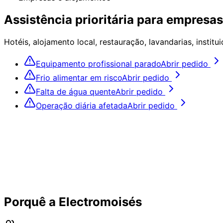
Assistência prioritária para empresa
Hotéis, alojamento local, restauração, lavandarias, instit
Equipamento profissional parado
Abrir pedido
Frio alimentar em risco
Abrir pedido
Falta de água quente
Abrir pedido
Operação diária afetada
Abrir pedido
Porquê a Electromoisés